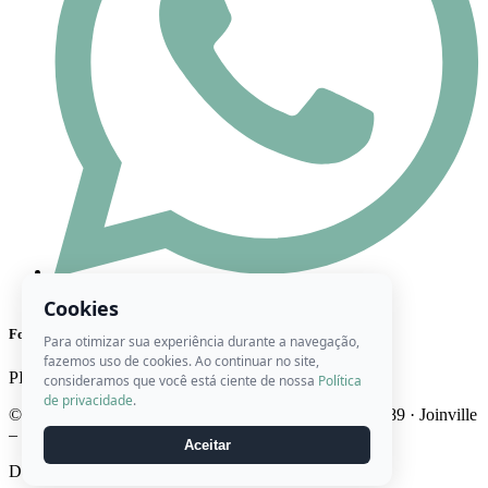
(47) 98444-8416
Cookies
Formas de Pagamento
Para otimizar sua experiência durante a navegação,
fazemos uso de cookies. Ao continuar no site,
PIX
Cartão
Boleto
consideramos que você está ciente de nossa
Política
de privacidade
.
© 2026 Ateliê Roberta Artes · CNPJ 22.746.947/0001-89 · Joinville
– SC · Brasil
Aceitar
Desenvolvido por
Midiaville