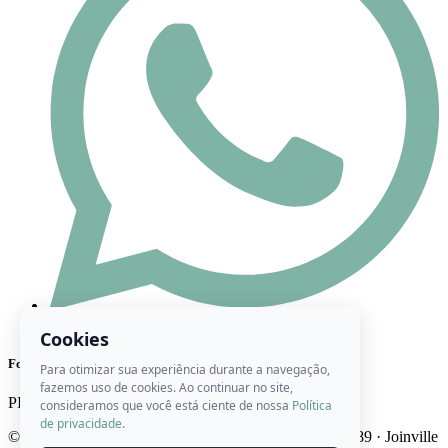
(47) 98444-8416
Cookies
Formas de Pagamento
Para otimizar sua experiência durante a navegação,
fazemos uso de cookies. Ao continuar no site,
PIX
Cartão
Boleto
consideramos que você está ciente de nossa
Política
de privacidade
.
© 2026 Ateliê Roberta Artes · CNPJ 22.746.947/0001-89 · Joinville