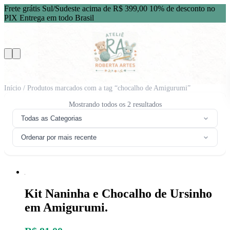
Frete grátis Sul/Sudeste acima de R$ 399,00
10% de desconto no
PIX
Entrega em todo Brasil
Início
/ Produtos marcados com a tag “chocalho de Amigurumi”
Classificado
Mostrando todos os 2 resultados
por
Todas as Categorias
mais
recente
Ordenar por mais recente
Kit Naninha e Chocalho de Ursinho
em Amigurumi.