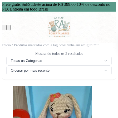
Frete grátis Sul/Sudeste acima de R$ 399,00
10% de desconto no
PIX
Entrega em todo Brasil
Início
/ Produtos marcados com a tag “coelhinha em amigurumi”
Classificado
Mostrando todos os 3 resultados
por
Todas as Categorias
mais
recente
Ordenar por mais recente