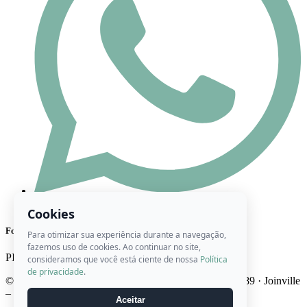
(47) 98444-8416
Cookies
Formas de Pagamento
Para otimizar sua experiência durante a navegação,
fazemos uso de cookies. Ao continuar no site,
PIX
Cartão
Boleto
consideramos que você está ciente de nossa
Política
de privacidade
.
© 2026 Ateliê Roberta Artes · CNPJ 22.746.947/0001-89 · Joinville
– SC · Brasil
Aceitar