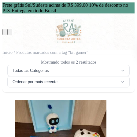
Frete grátis Sul/Sudeste acima de R$ 399,00
10% de desconto no
PIX
Entrega em todo Brasil
Início
/ Produtos marcados com a tag “kit gamer”
Classificado
Mostrando todos os 2 resultados
por
Todas as Categorias
mais
recente
Ordenar por mais recente