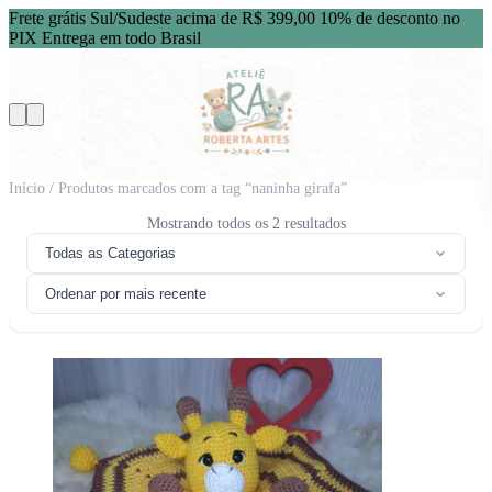
Frete grátis Sul/Sudeste acima de R$ 399,00
10% de desconto no
PIX
Entrega em todo Brasil
Início
/ Produtos marcados com a tag “naninha girafa”
Classificado
Mostrando todos os 2 resultados
por
Todas as Categorias
mais
recente
Ordenar por mais recente