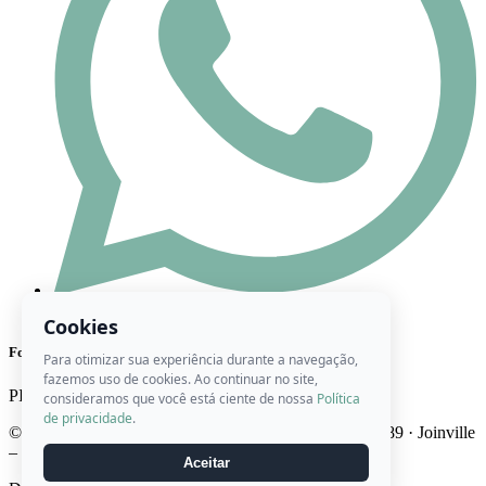
(47) 98444-8416
Cookies
Formas de Pagamento
Para otimizar sua experiência durante a navegação,
fazemos uso de cookies. Ao continuar no site,
PIX
Cartão
Boleto
consideramos que você está ciente de nossa
Política
de privacidade
.
© 2026 Ateliê Roberta Artes · CNPJ 22.746.947/0001-89 · Joinville
– SC · Brasil
Aceitar