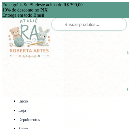
Frete grátis Sul/Sudeste acima de R$ 399,00
10% de desconto no PIX
Entrega em todo Brasil
E
C
Início
Loja
Depoimentos
Sobre