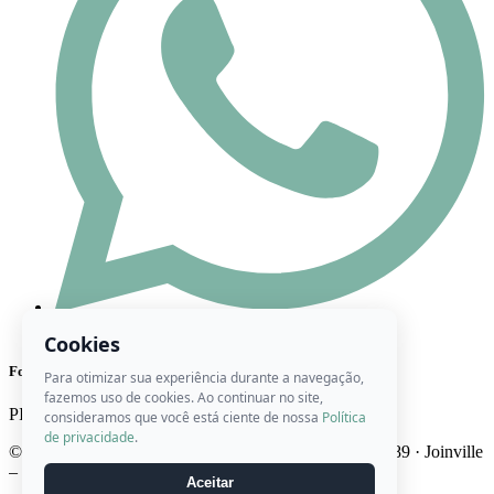
(47) 98444-8416
Cookies
Formas de Pagamento
Para otimizar sua experiência durante a navegação,
fazemos uso de cookies. Ao continuar no site,
PIX
Cartão
Boleto
consideramos que você está ciente de nossa
Política
de privacidade
.
© 2026 Ateliê Roberta Artes · CNPJ 22.746.947/0001-89 · Joinville
– SC · Brasil
Aceitar