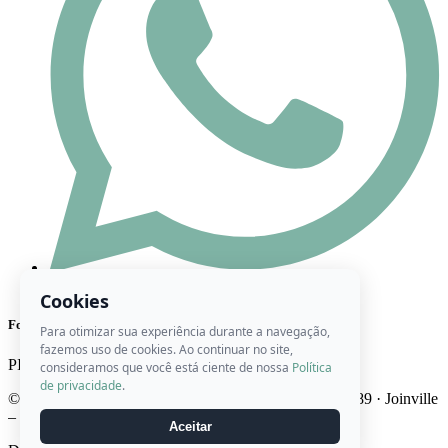
(47) 98444-8416
Cookies
Formas de Pagamento
Para otimizar sua experiência durante a navegação,
fazemos uso de cookies. Ao continuar no site,
PIX
Cartão
Boleto
consideramos que você está ciente de nossa
Política
de privacidade
.
© 2026 Ateliê Roberta Artes · CNPJ 22.746.947/0001-89 · Joinville
– SC · Brasil
Aceitar