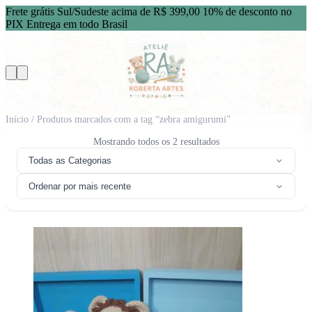
Frete grátis Sul/Sudeste acima de R$ 399,00
10% de desconto no
PIX
Entrega em todo Brasil
Início
/ Produtos marcados com a tag “zebra amigurumi”
Classificado
Mostrando todos os 2 resultados
por
Todas as Categorias
mais
recente
Ordenar por mais recente