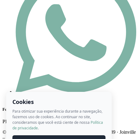
(47) 98444-8416
Cookies
Formas de Pagamento
Para otimizar sua experiência durante a navegação,
fazemos uso de cookies. Ao continuar no site,
PIX
Cartão
Boleto
consideramos que você está ciente de nossa
Política
de privacidade
.
© 2026 Ateliê Roberta Artes · CNPJ 22.746.947/0001-89 · Joinville
– SC · Brasil