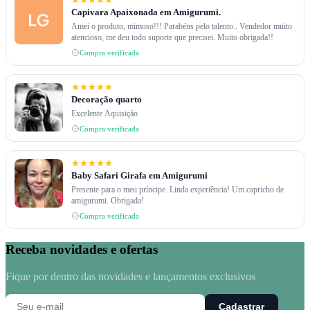
Capivara Apaixonada em Amigurumi.
Amei o produto, mimoso!!! Parabéns pelo talento.. Vendedor muito
atencioso, me deu todo suporte que precisei. Muito obrigada!!
Compra verificada
Decoração quarto
Excelente Aquisição
Compra verificada
Baby Safari Girafa em Amigurumi
Presente para o meu príncipe. Linda experiência! Um capricho de
amigurumi. Obrigada!
Compra verificada
Receba novidades e ofertas
Fique por dentro das novidades e lançamentos exclusivos
Cadastrar