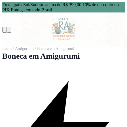
Frete grátis Sul/Sudeste acima de R$ 399,00
10% de desconto no
PIX
Entrega em todo Brasil
Início
/
Amigurumi
/ Boneca em Amigurumi
Boneca em Amigurumi