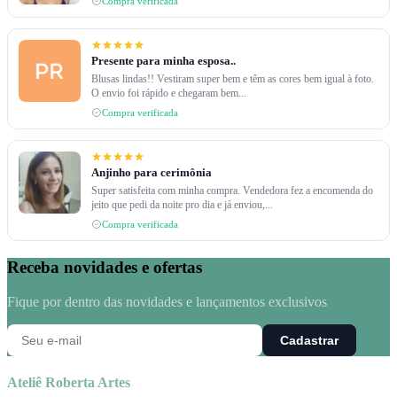
Compra verificada
Presente para minha esposa..
Blusas lindas!! Vestiram super bem e têm as cores bem igual à foto.
O envio foi rápido e chegaram bem...
Compra verificada
Anjinho para cerimônia
Super satisfeita com minha compra. Vendedora fez a encomenda do
jeito que pedi da noite pro dia e já enviou,...
Compra verificada
Receba novidades e ofertas
Fique por dentro das novidades e lançamentos exclusivos
Cadastrar
Ateliê Roberta Artes