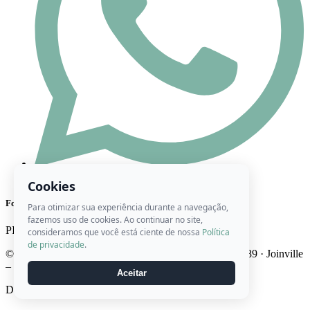
(47) 98444-8416
Cookies
Formas de Pagamento
Para otimizar sua experiência durante a navegação,
fazemos uso de cookies. Ao continuar no site,
PIX
Cartão
Boleto
consideramos que você está ciente de nossa
Política
de privacidade
.
© 2026 Ateliê Roberta Artes · CNPJ 22.746.947/0001-89 · Joinville
– SC · Brasil
Aceitar
Desenvolvido por
Midiaville