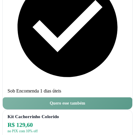
Sob Encomenda
1 dias úteis
Quero esse também
Kit Cachorrinho Colorido
R$ 129,60
no PIX com 10% off