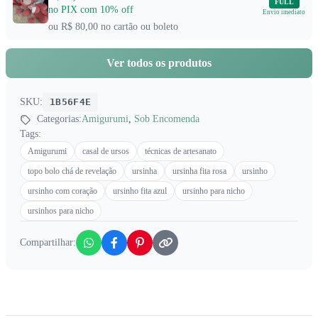
FULL
no PIX com 10% off
Envio imediato
ou R$ 80,00 no cartão ou boleto
Ver todos os produtos
SKU:
1B56F4E
Categorias:
Amigurumi
,
Sob Encomenda
Tags:
Amigurumi
casal de ursos
técnicas de artesanato
topo bolo chá de revelação
ursinha
ursinha fita rosa
ursinho
ursinho com coração
ursinho fita azul
ursinho para nicho
ursinhos para nicho
Compartilhar: