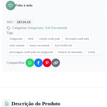
Feito à mão
SKU:
1B5261D
Categorias:
Amigurumi
,
Sob Encomenda
Tags:
Amigurumi
chefe
coleção south park
decoração south park
erick cartman
kenny mccormick
kyle broflovski
personagens south park em amigurumi
técnicas de artesanato
wendy
Compartilhar:
Descrição do Produto