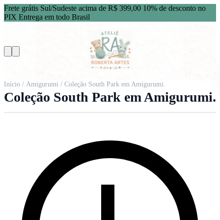
Frete grátis Sul/Sudeste acima de R$ 399,00
10% de desconto no
PIX
Entrega em todo Brasil
Início
/
Amigurumi
/ Coleção South Park em Amigurumi.
Coleção South Park em Amigurumi.