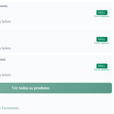
oween
FULL
Envio imediato
u boleto
FULL
Envio imediato
u boleto
rumi
FULL
Envio imediato
u boleto
Ver todos os produtos
b Encomenda