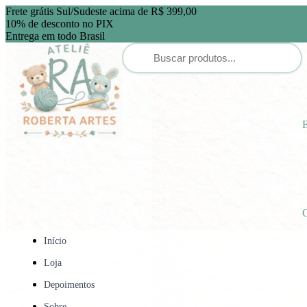
Frete grátis Sul/Sudeste acima de R$ 399,00
10% de desconto no PIX
Entrega em todo Brasil
E
C
Início
Loja
Depoimentos
Sobre