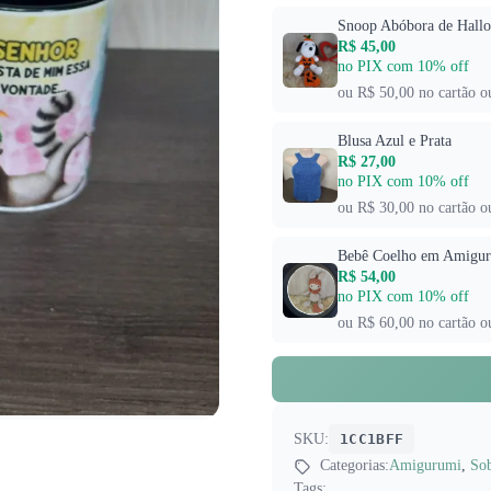
Snoop Abóbora de Hall
R$ 45,00
no PIX com 10% off
ou R$ 50,00 no cartão o
Blusa Azul e Prata
R$ 27,00
no PIX com 10% off
ou R$ 30,00 no cartão o
Bebê Coelho em Amigu
R$ 54,00
no PIX com 10% off
ou R$ 60,00 no cartão o
SKU:
1CC1BFF
Categorias:
Amigurumi
,
So
Tags: