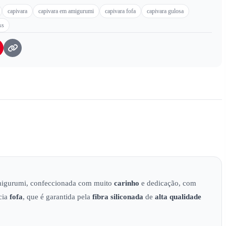
capivara
capivara em amigurumi
capivara fofa
capivara gulosa
ss
amigurumi, confeccionada com muito
carinho
e dedicação, com
cia
fofa
, que é garantida pela
fibra siliconada
de
alta qualidade