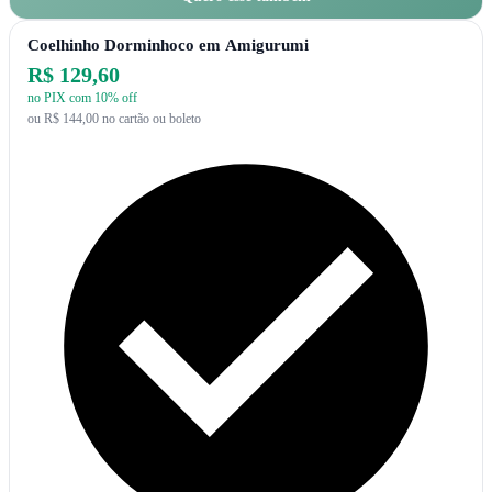
Coelhinho Dorminhoco em Amigurumi
R$ 129,60
no PIX com 10% off
ou R$ 144,00 no cartão ou boleto