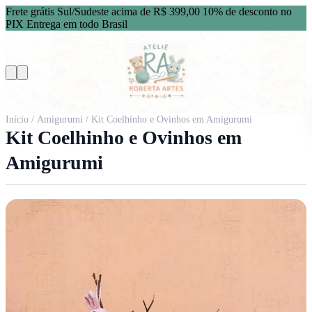
Frete grátis Sul/Sudeste acima de R$ 399,00
10% de desconto no
PIX
Entrega em todo Brasil
Início
/
Amigurumi
/ Kit Coelhinho e Ovinhos em Amigurumi
Kit Coelhinho e Ovinhos em
Amigurumi