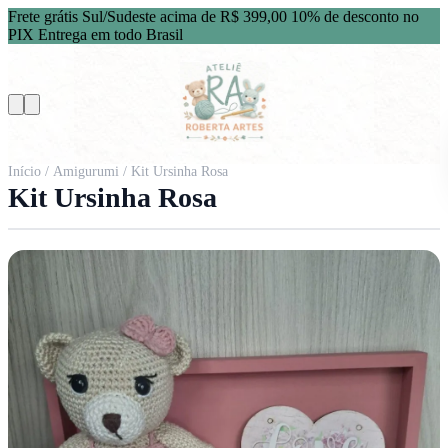
Frete grátis Sul/Sudeste acima de R$ 399,00
10% de desconto no
PIX
Entrega em todo Brasil
Início
/
Amigurumi
/ Kit Ursinha Rosa
Kit Ursinha Rosa