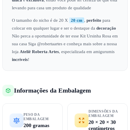
única
e
exclusiva
, então você pode ter certeza de que está
levando para casa um produto de qualidade
O tamanho do nicho é de 20 X
20 cm
,
perfeito
para
colocar em qualquer lugar e ser o destaque da
decoração
Não perca a oportunidade de ter esse Kit Ursinha Rosa em
sua casa Siga @robertaartes e conheça mais sobre a nossa
loja
Ateliê
Roberta Artes
, especializada em amigurumis
incríveis
!
Informações da Embalagem
DIMENSÕES DA
PESO DA
EMBALAGEM
EMBALAGEM
20 × 20 × 30
200 gramas
centímetros