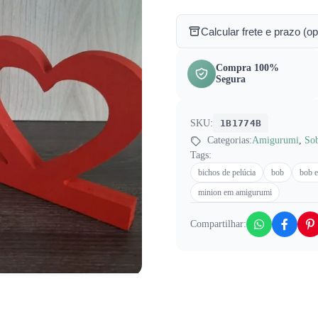
Calcular frete e prazo (op
Compra 100%
Segura
SKU:
1B1774B
Categorias:
Amigurumi
,
So
Tags:
bichos de pelúcia
bob
bob 
minion em amigurumi
Compartilhar: