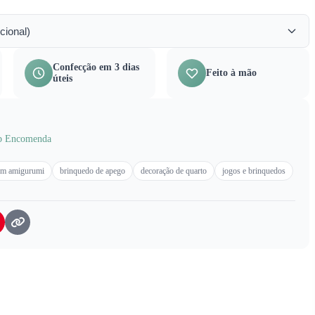
cional)
Confecção em 3 dias
Feito à mão
úteis
b Encomenda
em amigurumi
brinquedo de apego
decoração de quarto
jogos e brinquedos