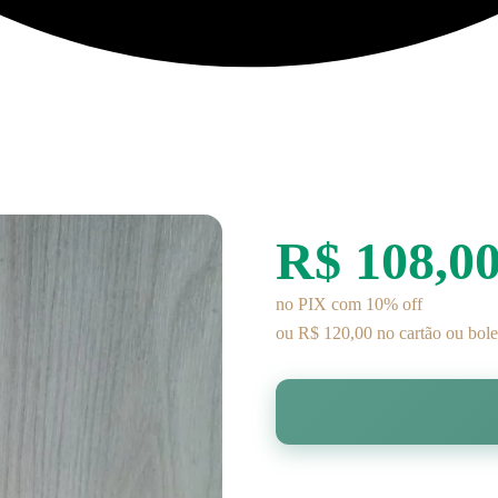
R$ 108,0
no PIX com 10% off
ou R$ 120,00 no cartão ou bole