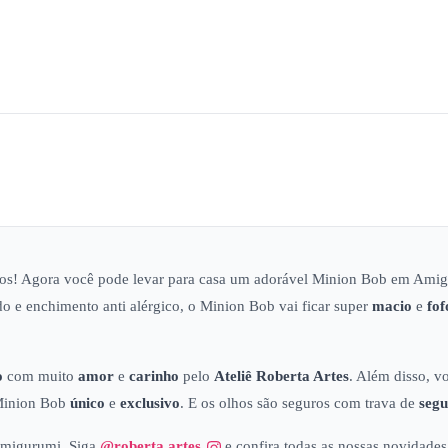
mos! Agora você pode levar para casa um adorável Minion Bob em Amig
o e enchimento anti alérgico, o Minion Bob vai ficar super
macio
e
fof
o
com muito
amor
e
carinho
pelo
Ateliê
Roberta Artes
. Além disso, 
 Minion Bob
único
e
exclusivo
. E os olhos são seguros com trava de
seg
Amigurumi. Siga
@roberta.artes
e confira todas as nossas novidades