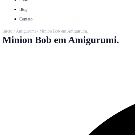
Blog
Contato
Início
/
Amigurumi
/ Minion Bob em Amigurumi.
Minion Bob em Amigurumi.