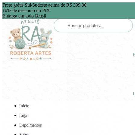
Frete grátis Sul/Sudeste acima de R$ 399,00
10% de desconto no PIX
Entrega em todo Brasil
E
C
Início
Loja
Depoimentos
Sobre