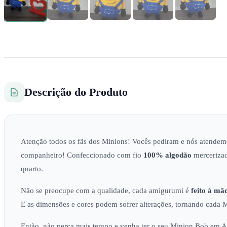
Descrição do Produto
Atenção todos os fãs dos Minions! Vocês pediram e nós atende
companheiro! Confeccionado com fio
100% algodão
mercerizad
quarto.
Não se preocupe com a qualidade, cada amigurumi é
feito à mã
E as dimensões e cores podem sofrer alterações, tornando cada
Então, não perca mais tempo e venha ter o seu Minion Bob em 