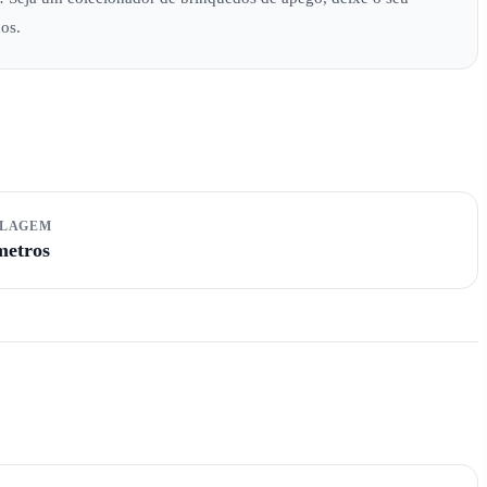
os.
ALAGEM
metros