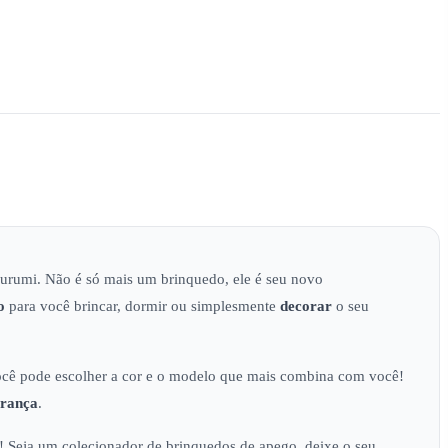
urumi. Não é só mais um brinquedo, ele é seu novo
o
para você brincar, dormir ou simplesmente
decorar
o seu
você pode escolher a cor e o modelo que mais combina com você!
urança
.
! Seja um colecionador de brinquedos de apego, deixe o seu