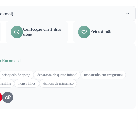
cional)
Confecção em 2 dias
Feito à mão
úteis
b Encomenda
brinquedo de apego
decoração de quarto infantil
monstrinho em amigurumi
naninha
monstrinhos
técnicas de artesanato