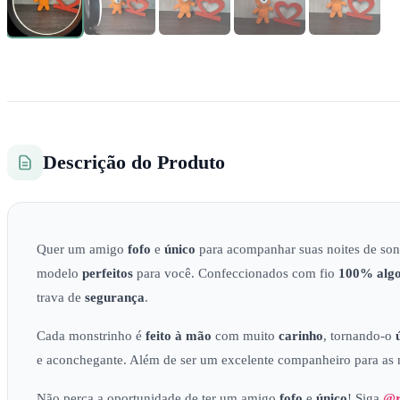
Descrição do Produto
Quer um amigo
fofo
e
único
para acompanhar suas noites de so
modelo
perfeitos
para você. Confeccionados com fio
100% alg
trava de
segurança
.
Cada monstrinho é
feito à mão
com muito
carinho
, tornando-o
e aconchegante. Além de ser um excelente companheiro para a
Não perca a oportunidade de ter um amigo
fofo
e
único
! Siga
@r