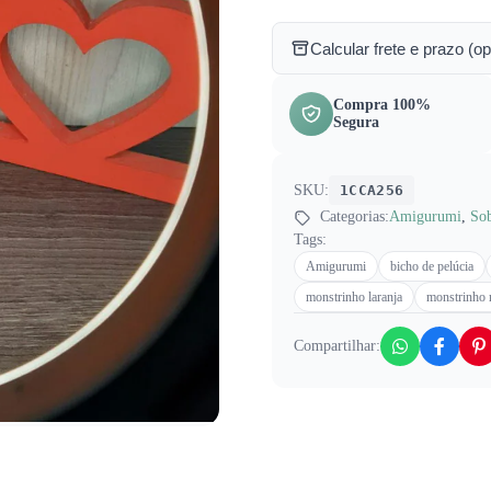
Calcular frete e prazo (op
Compra 100%
Segura
SKU:
1CCA256
Categorias:
Amigurumi
,
So
Tags:
Amigurumi
bicho de pelúcia
monstrinho laranja
monstrinho 
Compartilhar: