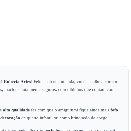
iê
Roberta Artes
! Feitos sob encomenda, você escolhe a cor e o
es, macios e totalmente seguros, com olhinhos que contam com
e
alta qualidade
faz com que o amigurumi fique ainda mais
fofo
o
decoração
de quarto infantil ou como brinquedo de apego.
i disponíveis. Eles são
perfeitos
para presentear ou para você