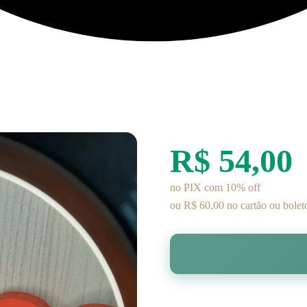
R$ 54,00
no PIX com 10% off
ou R$ 60,00 no cartão ou bolet