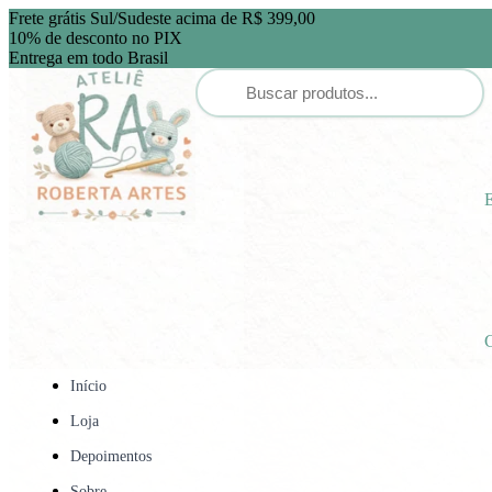
Frete grátis Sul/Sudeste acima de R$ 399,00
10% de desconto no PIX
Entrega em todo Brasil
E
C
Início
Loja
Depoimentos
Sobre