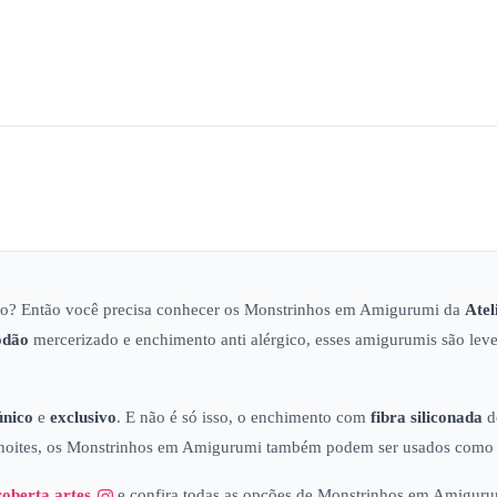
no? Então você precisa conhecer os Monstrinhos em Amigurumi da
Atel
odão
mercerizado e enchimento anti alérgico, esses amigurumis são lev
único
e
exclusivo
. E não é só isso, o enchimento com
fibra siliconada
d
s noites, os Monstrinhos em Amigurumi também podem ser usados com
oberta.artes
e confira todas as opções de Monstrinhos em Amigurum