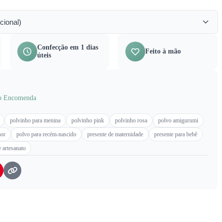
cional)
Confecção em 1 dias
Feito à mão
úteis
b Encomenda
polvinho para menina
polvinho pink
polvinho rosa
polvo amigurumi
mor
polvo para recém-nascido
presente de maternidade
presente para bebê
e artesanato