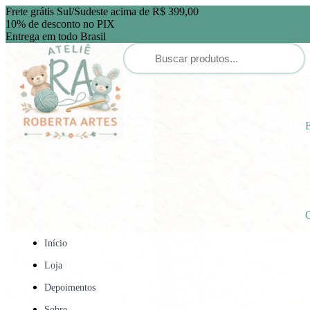
Frete grátis Sul/Sudeste acima de R$ 399,00
10% de desconto no PIX
Entrega em todo Brasil
E
C
Início
Loja
Depoimentos
Sobre