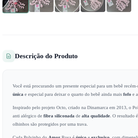
Descrição do Produto
Você está procurando um presente especial para um bebê recém
única
e especial para deixar o quarto do bebê ainda mais
fofo
e a
Inspirado pelo projeto Octo, criado na Dinamarca em 2013, o P
anti alérgico de
fibra siliconada
de
alta qualidade
. O resultado
olhinhos são protegidos por uma trava.
Cada Polvinho do
Amor
Rosa é
único
e
exclusivo
, com dimensõ