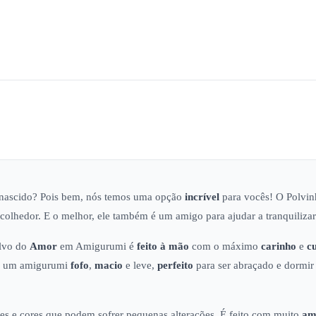
-nascido? Pois bem, nós temos uma opção
incrível
para vocês! O Polvi
colhedor. E o melhor, ele também é um amigo para ajudar a tranquiliza
olvo do
Amor
em Amigurumi é
feito à mão
com o máximo
carinho
e
c
 é um amigurumi
fofo
,
macio
e leve,
perfeito
para ser abraçado e dormir
es e cores que podem sofrer pequenas alterações. É feito com muito
am