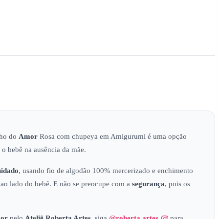
nho do
Amor
Rosa com chupeya em Amigurumi é uma opção
r o bebê na ausência da mãe.
uidado
, usando fio de algodão 100% mercerizado e enchimento
 ao lado do bebê. E não se preocupe com a
segurança
, pois os
or
pelo
Ateliê
Roberta Artes
, siga
@roberta.artes
para