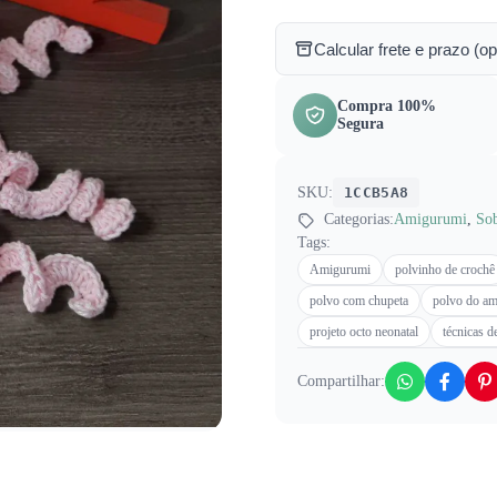
Calcular frete e prazo (op
Compra 100%
Segura
SKU:
1CCB5A8
Categorias:
Amigurumi
,
So
Tags:
Amigurumi
polvinho de crochê
polvo com chupeta
polvo do a
projeto octo neonatal
técnicas d
Compartilhar: