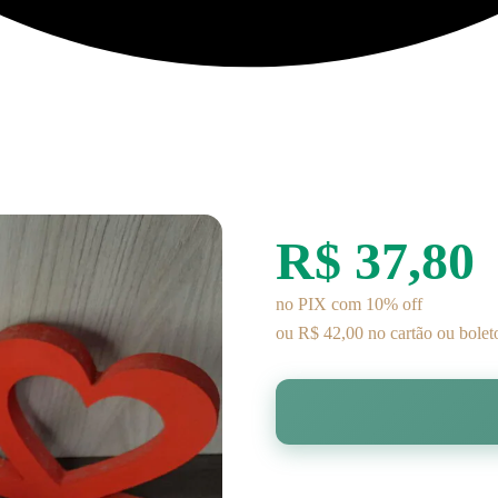
R$ 37,80
no PIX com 10% off
ou R$ 42,00 no cartão ou bolet