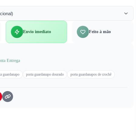
cional)
Envio imediato
Feito à mão
nta Entrega
ta guardanapo
porta guardanapo dourado
porta guardanapos de crochê