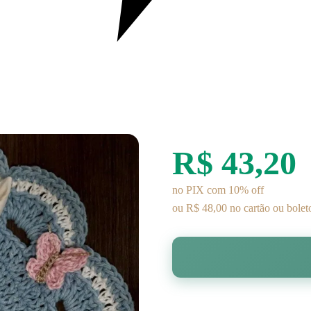
R$ 43,20
no PIX com 10% off
ou R$ 48,00 no cartão ou bolet