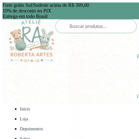
Frete grátis Sul/Sudeste acima de R$ 399,00
10% de desconto no PIX
Entrega em todo Brasil
E
C
Início
Loja
Depoimentos
Sobre