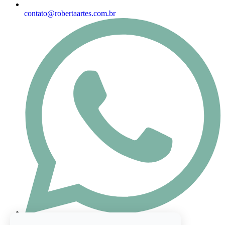
contato@robertaartes.com.br
(47) 98444-8416