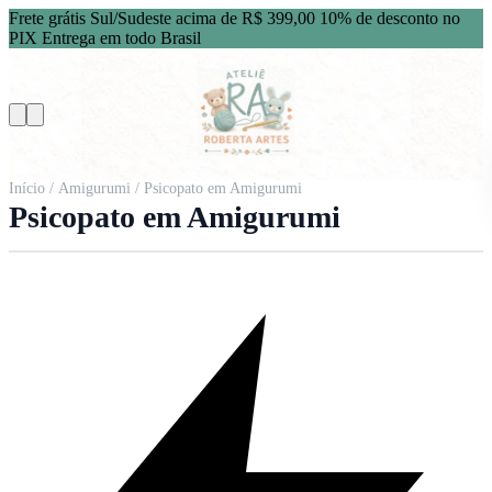
Frete grátis Sul/Sudeste acima de R$ 399,00
10% de desconto no
PIX
Entrega em todo Brasil
Início
/
Amigurumi
/ Psicopato em Amigurumi
Psicopato em Amigurumi