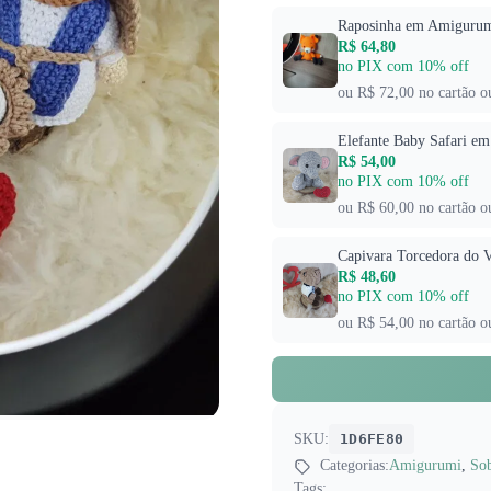
Raposinha em Amigurum
R$ 64,80
no PIX com 10% off
ou R$ 72,00 no cartão o
Elefante Baby Safari e
R$ 54,00
no PIX com 10% off
ou R$ 60,00 no cartão o
Capivara Torcedora do 
R$ 48,60
no PIX com 10% off
ou R$ 54,00 no cartão o
SKU:
1D6FE80
Categorias:
Amigurumi
,
So
Tags: