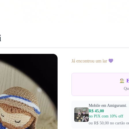
i
Já encontrou um lar
E
Que
Mobile em Amigurumi.
R$ 45,00
no PIX com 10% off
ou R$ 50,00 no cartão o