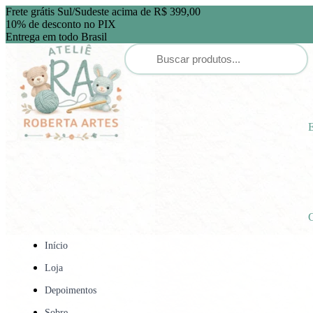
Frete grátis Sul/Sudeste acima de R$ 399,00
10% de desconto no PIX
Entrega em todo Brasil
E
C
Início
Loja
Depoimentos
Sobre