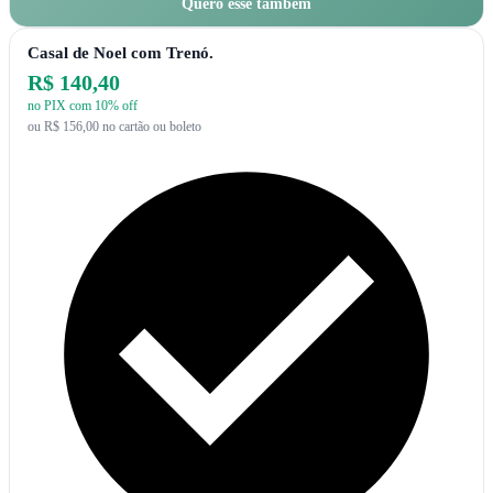
Quero esse também
Casal de Noel com Trenó.
R$ 140,40
no PIX com 10% off
ou R$ 156,00 no cartão ou boleto