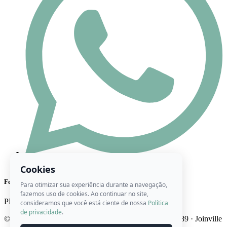
(47) 98444-8416
Cookies
Formas de Pagamento
Para otimizar sua experiência durante a navegação,
fazemos uso de cookies. Ao continuar no site,
PIX
Cartão
Boleto
consideramos que você está ciente de nossa
Política
de privacidade
.
© 2026 Ateliê Roberta Artes · CNPJ 22.746.947/0001-89 · Joinville