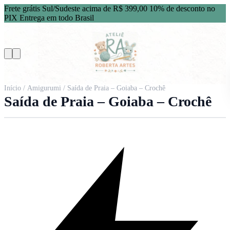
Frete grátis Sul/Sudeste acima de R$ 399,00
10% de desconto no
PIX
Entrega em todo Brasil
Início
/
Amigurumi
/ Saída de Praia – Goiaba – Crochê
Saída de Praia – Goiaba – Crochê