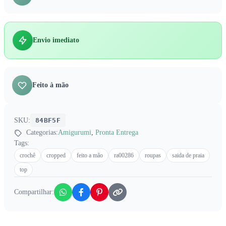
Envio imediato
Feito à mão
SKU:
84BF5F
Categorias:
Amigurumi
,
Pronta Entrega
Tags:
crochê
cropped
feito a mão
ra00286
roupas
saida de praia
top
Compartilhar: