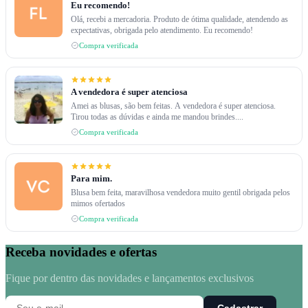
Eu recomendo!
Olá, recebi a mercadoria. Produto de ótima qualidade, atendendo as
expectativas, obrigada pelo atendimento. Eu recomendo!
Compra verificada
A vendedora é super atenciosa
Amei as blusas, são bem feitas. A vendedora é super atenciosa.
Tirou todas as dúvidas e ainda me mandou brindes....
Compra verificada
Para mim.
Blusa bem feita, maravilhosa vendedora muito gentil obrigada pelos
mimos ofertados
Compra verificada
Receba novidades e ofertas
Fique por dentro das novidades e lançamentos exclusivos