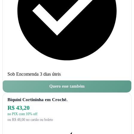
Sob Encomenda
3 dias úteis
Quero esse também
Biquíni Cortininha em Crochê.
R$ 43,20
no PIX com 10% off
ou R$ 48,00 no cartão ou boleto