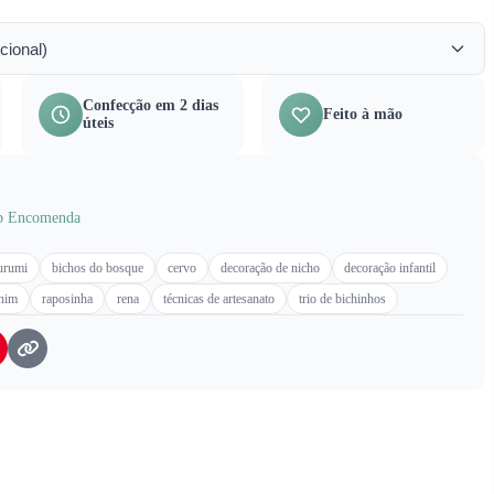
cional)
Confecção em 2 dias
Feito à mão
úteis
b Encomenda
urumi
bichos do bosque
cervo
decoração de nicho
decoração infantil
nim
raposinha
rena
técnicas de artesanato
trio de bichinhos