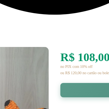
R$ 108,0
no PIX com 10% off
ou R$ 120,00 no cartão ou bole