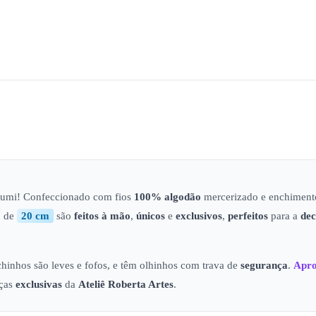
rumi! Confeccionado com fios
100% algodão
mercerizado e enchimen
o de
20 cm
são
feitos à mão
,
únicos
e
exclusivos
,
perfeitos
para a
de
ichinhos são leves e fofos, e têm olhinhos com trava de
segurança
.
Apro
eças
exclusivas
da
Ateliê
Roberta Artes
.