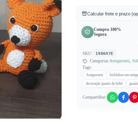
Calcular frete e prazo (op
Compra 100%
Segura
SKU:
19D697E
Categorias:
Amigurumi
,
So
Tags:
Amigurumi
bichinhos em amig
decoração quarto de bebê
guaxi
Compartilhar: