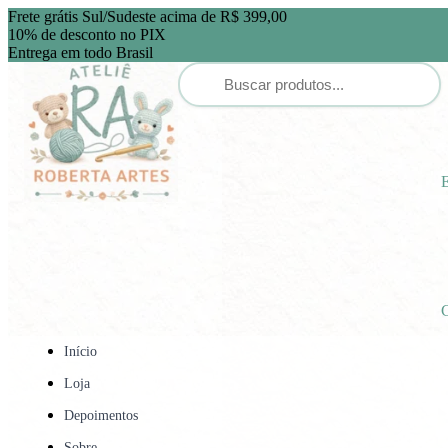
Frete grátis Sul/Sudeste acima de R$ 399,00
10% de desconto no PIX
Entrega em todo Brasil
E
C
Início
Loja
Depoimentos
Sobre