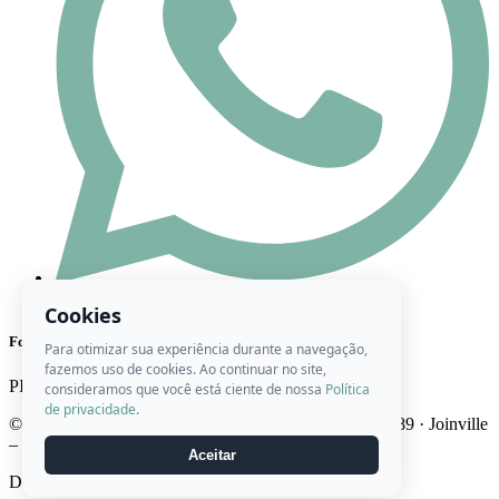
(47) 98444-8416
Cookies
Formas de Pagamento
Para otimizar sua experiência durante a navegação,
fazemos uso de cookies. Ao continuar no site,
PIX
Cartão
Boleto
consideramos que você está ciente de nossa
Política
de privacidade
.
© 2026 Ateliê Roberta Artes · CNPJ 22.746.947/0001-89 · Joinville
– SC · Brasil
Aceitar
Desenvolvido por
Midiaville