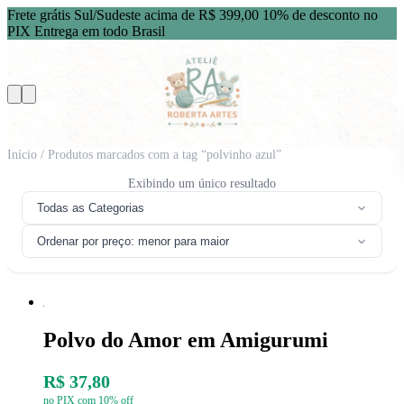
Frete grátis Sul/Sudeste acima de R$ 399,00
10% de desconto no
PIX
Entrega em todo Brasil
Início
/ Produtos marcados com a tag “polvinho azul”
Exibindo um único resultado
Todas as Categorias
Ordenar por preço: menor para maior
Polvo do Amor em Amigurumi
R$ 37,80
no PIX com 10% off