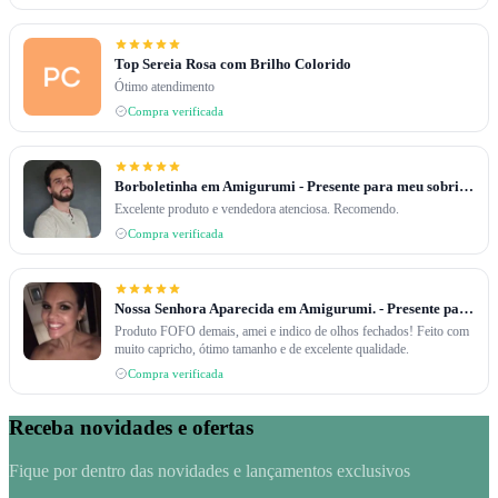
Top Sereia Rosa com Brilho Colorido
Ótimo atendimento
Compra verificada
Borboletinha em Amigurumi - Presente para meu sobrinho de 2 anos
Excelente produto e vendedora atenciosa. Recomendo.
Compra verificada
Nossa Senhora Aparecida em Amigurumi. - Presente para filhos de uma amiga.
Produto FOFO demais, amei e indico de olhos fechados! Feito com
muito capricho, ótimo tamanho e de excelente qualidade.
Compra verificada
Receba novidades e ofertas
Fique por dentro das novidades e lançamentos exclusivos