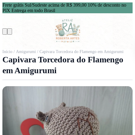
Frete grátis Sul/Sudeste acima de R$ 399,00
10% de desconto no
PIX
Entrega em todo Brasil
Início
/
Amigurumi
/ Capivara Torcedora do Flamengo em Amigurumi
Capivara Torcedora do Flamengo
em Amigurumi