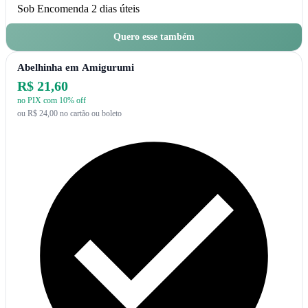
Sob Encomenda
2 dias úteis
Quero esse também
Abelhinha em Amigurumi
R$ 21,60
no PIX com 10% off
ou R$ 24,00 no cartão ou boleto