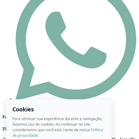
(47) 98444-8416
Cookies
Formas de Pagamento
Para otimizar sua experiência durante a navegação,
fazemos uso de cookies. Ao continuar no site,
PIX
Cartão
Boleto
consideramos que você está ciente de nossa
Política
de privacidade
.