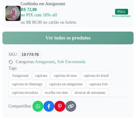
Coelhinha em Amigurumi
R$ 72,00
FULL
no PIX com 10% off
Envio imediato
ou R$ 80,00 no cartão ou boleto
Ver todos os produtos
SKU:
1D7787B
Categorias:
Amigurumi
,
Sob Encomenda
Tags:
Amigurumi
capivara
capivara de time
capivara do brasil
capivara do flamengo
capivara em amigurumi
capivara fofa
capivara torcedora
escolha seu time
técnicas de artesanato
Compartilhar: