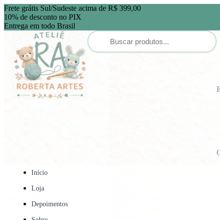
Frete grátis Sul/Sudeste acima de R$ 399,00
10% de desconto no PIX
Entrega em todo Brasil
E
C
Início
Loja
Depoimentos
Sobre