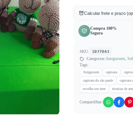
Calcular frete e prazo (op
Compra 100%
Segura
SKU:
1D77863
Categorias:
Amigurumi
,
So
Tags:
Amigurumi
capivara
capiva
capivara do são paulo
capivara 
escolha seu time
técnicas de art
Compartilhar: