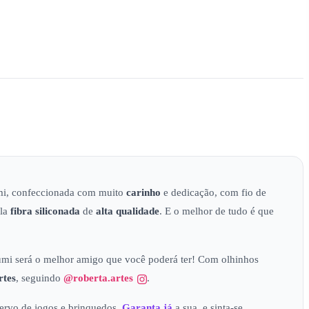
umi, confeccionada com muito
carinho
e dedicação, com fio de
ela
fibra siliconada
de
alta qualidade
. E o melhor de tudo é que
umi será o melhor amigo que você poderá ter! Com olhinhos
rtes
, seguindo
@roberta.artes
.
ervo de jogos e brinquedos.
Garanta já
a sua, e sinta-se