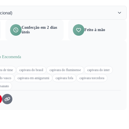
cional)
Confecção em 2 dias
Feito à mão
úteis
b Encomenda
ra de time
capivara do brasil
capivara do fluminense
capivara do inter
do vasco
capivara em amigurumi
capivara fofa
capivara torcedora
esanato