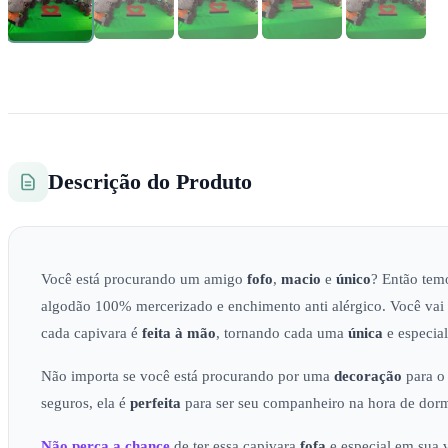
Descrição do Produto
Você está procurando um amigo
fofo
,
macio
e
único
? Então tem
algodão 100% mercerizado e enchimento anti alérgico. Você vai
cada capivara é
feita à mão
, tornando cada uma
única
e especial
Não importa se você está procurando por uma
decoração
para o
seguros, ela é
perfeita
para ser seu companheiro na hora de dorm
Não perca a chance
de ter essa capivara
fofa
e especial em sua v