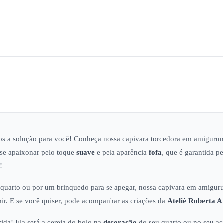
os a solução para você! Conheça nossa capivara torcedora em amigur
 se apaixonar pelo toque
suave
e pela aparência
fofa
, que é garantida p
!
 quarto ou por um brinquedo para se apegar, nossa capivara em amigur
ir. E se você quiser, pode acompanhar as criações da
Ateliê
Roberta A
ida! Ela será a cereja do bolo na
decoração
do seu quarto ou no seu ac