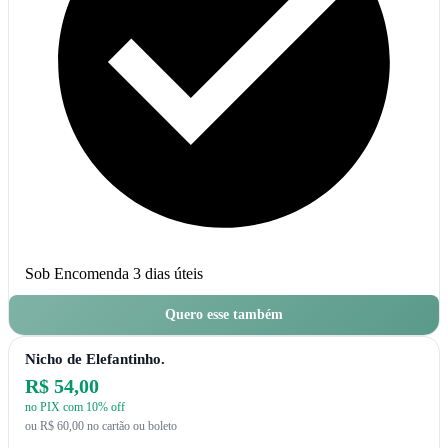
Sob Encomenda
3 dias úteis
Quero esse também
Nicho de Elefantinho.
R$ 54,00
no PIX com 10% off
ou R$ 60,00 no cartão ou boleto