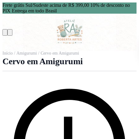
Frete grátis Sul/Sudeste acima de R$ 399,00
10% de desconto no
PIX
Entrega em todo Brasil
Início
/
Amigurumi
/ Cervo em Amigurumi
Cervo em Amigurumi