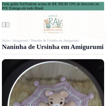
Frete grátis Sul/Sudeste acima de R$ 399,00
10% de desconto no
PIX
Entrega em todo Brasil
Início
/
Amigurumi
/ Naninha de Ursinha em Amigurumi
Naninha de Ursinha em Amigurumi